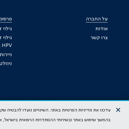
על החברה
פרסומ
אודות
גילוי 
צרו קשר
גילוי 
HPV בעת טיפול
ניירו
ניוזל
הבהרה משפטית: כל נושא המופיע באתר 
×
להי
עדכנו את מדיניות הפרטיות באתר. השינויים נועדו להבטיח ש
בהמשך שימוש באתר ובשירותי ההסתדרות הרפואית בישראל, א