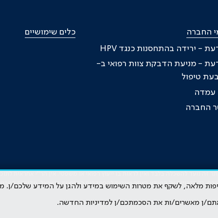
י החברה
כלים שימושיים
דעת - ירידה בהתחסנות כנגד HPV
דעת - מניעת הדבקת צוות רפואי ב-
ת עמדה
טר החברה
זה נועד להשכלה בלבד ואין לראות בו ייעוץ רפואי או משפטי. אין הר"י אחראית לתו
גרם. כל הזכויות על המידע באתר שייכות להסתדרות הרפואית בישראל.
מדיניות הפרטי
קיפות מלאה, לשקף את מטרות השימוש במידע ולהגן על המידע שלכם/ן. מ
תם/ן מאשרים/ות את הסכמתכם/ן למדיניות החדשה.