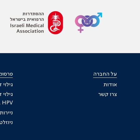
על החברה
פרסומ
אודות
גילוי 
צרו קשר
גילוי 
HPV בעת טיפול
ניירו
ניוזל