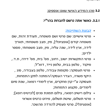
3.2
מהו המידע האישי שאנו אוספים:
3.2.1. כאשר אתה נרשם לחברות בהר"י:
קבוצת השתייכות;
פרטי אישיים: שם פרטי ושם משפחה, תעודת זהות, שם
משפחה קודם [אופציונלי], מין, מצב משפחתי, תאריך
לידה, ארץ לידה, שנה עליה, מין, מצב משפחתי, מספר
ילדים;
פרטי התקשרות: ישוב, רחוב, מס' בית, מס' דירה, ת.ד.,
מיקוד , טלפון בבית, טלפון נייד, דוא"ל;
פרטי תעסוקה: מקומות עבודה, טלפון בעבודה, סוג ,
היקף משרה, העדר העסקה/המתנה לתקן התמחות,
תעסוקה ע"י קרן מחקרים, ארץ לימודי רפואה, שנת סיום
לימודים, מקצוע התמחות;
צילום רישיון רפואה, צילום תמונת פנים [לכרטיס רופא];
פרטי תשלום, שיטת תשלום, פירוט כרטיס אשראי
[אופציונלי], פרטי מעסיק להורדה מהשכר.