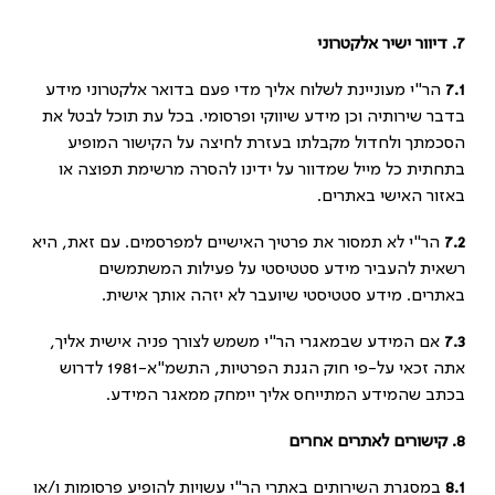
7.
דיוור ישיר אלקטרוני
7.1
הר"י מעוניינת לשלוח אליך מדי פעם בדואר אלקטרוני מידע
בדבר שירותיה וכן מידע שיווקי ופרסומי. בכל עת תוכל לבטל את
הסכמתך ולחדול מקבלתו בעזרת לחיצה על הקישור המופיע
בתחתית כל מייל שמדוור על ידינו להסרה מרשימת תפוצה או
באזור האישי באתרים.
7.2
הר"י לא תמסור את פרטיך האישיים למפרסמים. עם זאת, היא
רשאית להעביר מידע סטטיסטי על פעילות המשתמשים
באתרים. מידע סטטיסטי שיועבר לא יזהה אותך אישית.
7.3
אם המידע שבמאגרי הר"י משמש לצורך פניה אישית אליך,
אתה זכאי על-פי חוק הגנת הפרטיות, התשמ"א-1981 לדרוש
בכתב שהמידע המתייחס אליך יימחק ממאגר המידע.
8.
קישורים לאתרים אחרים
8.1
במסגרת השירותים באתרי הר"י עשויות להופיע פרסומות ו/או