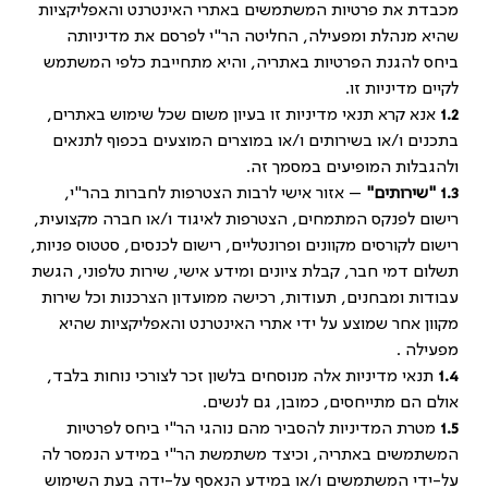
מכבדת את פרטיות המשתמשים באתרי האינטרנט והאפליקציות
שהיא מנהלת ומפעילה, החליטה הר"י לפרסם את מדיניותה
ביחס להגנת הפרטיות באתריה, והיא מתחייבת כלפי המשתמש
לקיים מדיניות זו.
1.2
אנא קרא תנאי מדיניות זו בעיון משום שכל שימוש באתרים,
בתכנים ו/או בשירותים ו/או במוצרים המוצעים בכפוף לתנאים
ולהגבלות המופיעים במסמך זה.
1.3 "
שירותים"
– אזור אישי לרבות הצטרפות לחברות בהר"י,
רישום לפנקס המתמחים, הצטרפות לאיגוד ו/או חברה מקצועית,
רישום לקורסים מקוונים ופרונטליים, רישום לכנסים, סטטוס פניות,
תשלום דמי חבר, קבלת ציונים ומידע אישי, שירות טלפוני, הגשת
עבודות ומבחנים, תעודות, רכישה ממועדון הצרכנות וכל שירות
מקוון אחר שמוצע על ידי אתרי האינטרנט והאפליקציות שהיא
מפעילה .
1.4
תנאי מדיניות אלה מנוסחים בלשון זכר לצורכי נוחות בלבד,
אולם הם מתייחסים, כמובן, גם לנשים.
1.5
מטרת המדיניות להסביר מהם נוהגי הר"י ביחס לפרטיות
המשתמשים באתריה, וכיצד משתמשת הר"י במידע הנמסר לה
על-ידי המשתמשים ו/או במידע הנאסף על-ידה בעת השימוש