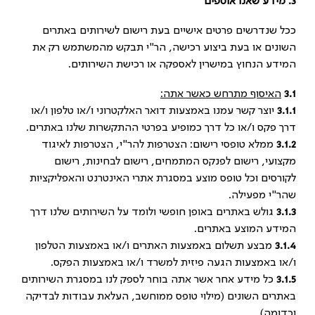
3.
מידע שאנו אוספים
ככל שנדרשים פרטים אישיים בעת רישום לשירותים באתרים
השונים או בעת ביצוע רכישה, הר"י תבקש מהמשתמש רק את
המידע הנחוץ במישרין לאספקה או רכישת השירותים.
3.1
האיסוף מתרחש כאשר אתה:
3.1.1
יוצר קשר עמנו באמצעות דואר האלקטרוני ו/או טלפון ו/או
דרך פקס ו/או כל דרך כמופיע בפרטי ההתקשרות שלנו באתרים.
3.1.2
ממלא טופסי רישום: הצטרפות להר"י, הצטרפות לאיגוד
מקצועי, רישום לפנקס המתמחים, רישום לבחינות, רישום
לקורסים וכל טופס מוצע במסגרת אתרי האינטרנט והאפליקציות
שהר"י מפעילה.
3.1.3
גולש באתרים באופן חופשי ולומד על השירותים שלנו דרך
המידע המוצע באתרים.
3.1.4
מבצע תשלום באמצעות האתרים ו/או באמצעות הטלפון
ו/או באמצעות הגעה פיזית למשרד ו/או באמצעות הפקס.
3.1.5
כל מידע אחר אשר אתה בוחר לספק לנו במסגרת השירותים
באתרים השונים (מילוי טופס ממוחשב, העלאת עבודות לבדיקה
וכדומה).