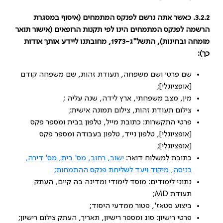
3.2.2. כאשר אתה נרשם לפנקס המתמחים (איסוף במסגרת
הרשמה לפנקס המתמחים הינו לפי תקנות הרופאים (אישור תואר
מומחה ובחינות), התשל"ג-1973, מחובתנו ליידע אותך אודות
כך):
שם פרטי ושם משפחה, תעודת זהות, שם משפחה קודם
[אופציונלי];
מין, מצב משפחתי, ארץ לידה, שנה עליה ;
צילום תעודת זהות, צילום תמונה אישית;
פרטי התקשרות: כתובת מייל, טלפון בבית ומספר פקס
[אופציונלי], טלפון נייד, טלפון בעבודה ומספר פקס
[אופציונלי];
כתובת למשלוח דואר:
ישוב, רחוב, מס' בית, מס' דירה,
כניסה, מיקוד ויעד לשליחת פנקס ההתמחות;
נתוני לימודים: מוסד לימודי ומדינה בה קיים, העתק
תעודת MD;
ביצוע סטאז', פטור ממדעי היסוד;
פרטי רישיון: סוג ומספר רישיון, תאריך, העתק צילום רישיון;