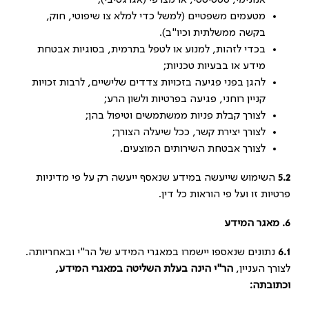
אנונימי, סטטיסטי, או מצרפי (אגרגטיבי);
מטעמים משפטיים (למשל כדי למלא צו שיפוטי, חוק,
בקשה ממשלתית וכיו"ב).
בכדי לזהות, למנוע או לטפל בתרמית, בסוגיות אבטחת
מידע או בבעיות טכניות;
להגן בפני פגיעה בזכויות צדדים שלישיים, לרבות זכויות
קניין רוחני, פגיעה בפרטיות ולשון הרע;
לצורך קבלת פניות ממשתמשים וטיפול בהן;
לצורך יצירת קשר, ככל שיעלה הצורך;
לצורך אבטחת השירותים המוצעים.
5.2
השימוש שייעשה במידע שנאסף ייעשה רק על פי מדיניות
פרטיות זו ועל פי הוראות כל דין.
6.
מאגר המידע
6.1
נתונים שנאספו יישמרו במאגרי המידע של הר"י ובאחריותה.
לצורך העניין,
הר"י הינה בעלת השליטה במאגרי המידע,
וכתובתה: