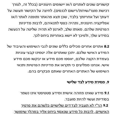
קישורים שונים לאתרים ו/או יישומים חיצוניים (בכלל זה, לצורך
רכישת מוצר/שירות/רישום לכנסים). לחיצה על הקישור תעשה על
דעתך ועל אחריותך בלבד, שכן תצא מהאתר ותופנה לאתר ו/או
אפליקציה חיצונית, ותהיה כפוף לתנאיהם, לרבות מדיניות
הפרטיות שלהם. מאותו שלב, לארגון לא תהיה שליטה על הנעשה
במידע שלך, ולפיכך לא יישא באחריות ביחס לכך.
8.2
אתרים אחרים מכילים כללים שונים לגבי השימוש והעיבוד של
המידע האישי שלכם. יתכן שאתרים אלה יטמינו קבצי עוגיות
בעמדת הקצה שלכם, יאספו מכם מידע או יבקשו מכם מידע
אישי. אנחנו ממליצים כי תקראו את מדיניות הפרטיות ותנאי
השימוש של האתרים האחרים שאתם מבקרים בהם.
9.
מסירת מידע לצד שלישי
9.1
מידע שאינו מזוהה אישית ומידע סטטיסטי אינו נשמר
בסודיות ועשוי להיות מועבר.
9.2
הר"י לא תעביר לצדדים שלישיים כלשהם את פרטיך
האישיים, לרבות כל מידע שנאסף ביחס אליך במהלך שימושך