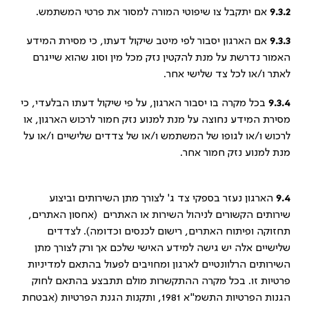
9.3.2
אם יתקבל צו שיפוטי המורה למסור את פרטי המשתמש.
9.3.3
אם הארגון יסבור לפי מיטב שיקול דעתו, כי מסירת המידע
האמור נדרשת על מנת להקטין נזק מכל מין וסוג שהוא שייגרם
לאתר ו/או לכל צד שלישי אחר.
9.3.4
בכל מקרה בו יסבור הארגון, על פי שיקול דעתו הבלעדי, כי
מסירת המידע נחוצה על מנת למנוע נזק חמור לרכוש הארגון, או
לרכוש ו/או לגופו של המשתמש ו/או של צדדים שלישיים ו/או על
מנת למנוע נזק חמור אחר.
9.4
הארגון נעזר בספקי צד ג' לצורך מתן השירותים וביצוע
שירותים הקשורים לניהול השירות או האתרים (אחסון האתרים,
תחזוקה ופיתוח האתרים, רישום לכנסים וכדומה). לצדדים
שלישיים אלה יש גישה למידע האישי שלכם אך ורק לצורך מתן
השירותים הרלוונטיים לארגון ומחויבים לפעול בהתאם למדיניות
פרטיות זו. בכל מקרה ההתקשרות מולם תתבצע בהתאם לחוק
הגנות הפרטיות התשמ"א 1981, ותקנות הגנת הפרטיות (אבטחת