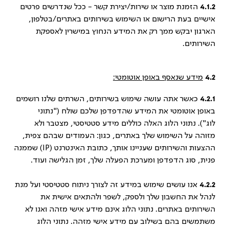
4.1.2
הזמנת מוצר או שירות/יצירת קשר - ככל שנדרשים פרטים
אישיים בעת הרישום או השימוש בשירותים באתרים/בטלפון,
הארגון יבקש ממך רק את המידע הנחוץ במישרין לאספקת
השירותים.
4.2
מידע שנאסף באופן אוטומטי:
4.2.1
כאשר אתה עושה שימוש בשירותים, השרתים שלנו רושמים
באופן אוטומטי את המידע שהדפדפן שלכם שולח ("נתוני
לוג"). נתוני הלוג האלה כוללים מידע סטטיסטי, מצטבר ולא
מזוהה על השימוש שלך באתרים, כגון: העמודים שבהם צפית,
ההצעות והשירותים שעניינו אותך, כתובת האינטרנט (IP) שממנה
פנית, סוג הדפדפן ומערכת הפעלה שלך, זמן הגלישה ועוד.
4.2.2
אנו עושים שימוש במידע זה לצורך ניתוח סטטיסטי ועל מנת
לנהל את החשבון שלך ולספק, לשפר ולהתאים אישית את
השירותים באתרים. נתוני הלוג אינם מידע אישי מזהה ואנו לא
משתמשים בהם בשילוב עם מידע אישי מזהה. נתוני הלוג