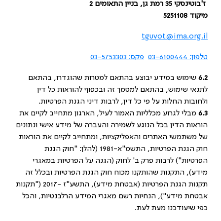
ז'בוטינסקי 35 רמת גן, בניין התאומים 2
מיקוד 5251108
tguvot@ima.org.il
טלפון: 03-6100444
פקס: 03-5753303
6.2
שימוש במידע יבוצע בהתאם למטרות שהוגדרו, בהתאם
לתנאי שימוש, בהתאם למסמך זה ובכפוף להוראות כל דין
ולחובות החלות על פי כל דין, לרבות דיני הגנת הפרטיות.
6.3
מבלי לגרוע מכלליות האמור לעיל, הארגון מתחייב לקיים את
הוראות הדין בכל הנוגע לשמירה והעברה של מידע אישי ונתונים
של משתמשי האתרים והאפליקציות, ומתחייב לקיים את הוראות
חוק הגנת הפרטיות, התשמ"א-1981 (להלן: "חוק הגנת
הפרטיות") לרבות פרק ב' לחוק (הגנה על הפרטיות במאגרי
מידע), התקנות שהותקנו מכוח חוק הגנת הפרטיות ובכלל זה
תקנות הגנת הפרטיות (אבטחת מידע), התשע"ז -2017 ("תקנות
אבטחת מידע"), הנחיות רשם מאגרי המידע הרלבנטיות, והכל
כפי שיעודכנו מעת לעת.