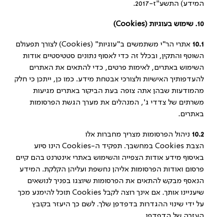
המידע) התשע"ז-2017.
10.
שימוש בעוגיות (
Cookies
)
10.1
אתרי הר"י משתמשים ב"עוגיות" (Cookies) לצורך תפעולם
השוטף והתקין, ובכלל זה כדי לאסוף נתונים סטטיסטיים אודות
השימוש באתרים, לאימות פרטים, כדי להתאים את האתרים
להעדפותיך האישיות ולצורכי אבטחת מידע. כמו כן, ייתכן כי חלק
מהמודעות שבהן אתה צופה בעת הביקור באתרים מגיעות
משרתים של צדדי ג', המנהלים את מערך הגשת הפרסומות
באתרים.
10.2
ניהול הפרסומות מצריך מחברות אלו
הצבת Cookies במחשבך. תפקיד ה-Cookies הינו סיוע
באיסוף מידע אודות הצפייה והשימוש באתרי אינטרנט בהם קיים
פרסום ואודות הפרסומות אליהן נחשפת ועליהן הקלקת. המידע
הנאסף מבקש להתאים את הפרסומות שיוצגו בפניך לנושאים
שיעניינו אותך. אם אינך רוצה לקבל Cookies תוכל להימנע מכך
על ידי שינוי ההגדרות בדפדפן שלך. לשם כך היעזר בקובץ
העזרה של הדפדפן.