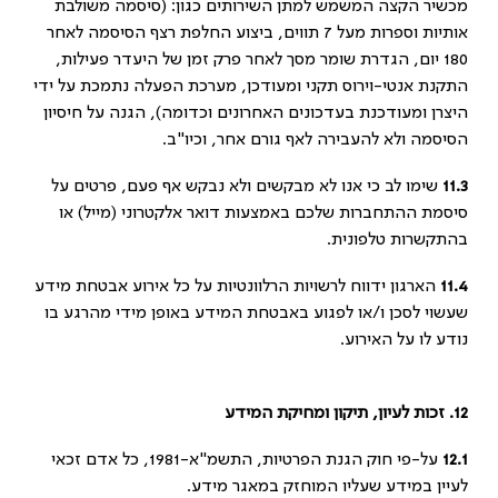
מכשיר הקצה המשמש למתן השירותים כגון: (סיסמה משולבת
אותיות וספרות מעל 7 תווים, ביצוע החלפת רצף הסיסמה לאחר
180 יום, הגדרת שומר מסך לאחר פרק זמן של היעדר פעילות,
התקנת אנטי-וירוס תקני ומעודכן, מערכת הפעלה נתמכת על ידי
היצרן ומעודכנת בעדכונים האחרונים וכדומה), הגנה על חיסיון
הסיסמה ולא להעבירה לאף גורם אחר, וכיו"ב.
11.3
שימו לב כי אנו לא מבקשים ולא נבקש אף פעם, פרטים על
סיסמת ההתחברות שלכם באמצעות דואר אלקטרוני (מייל) או
בהתקשרות טלפונית.
11.4
הארגון ידווח לרשויות הרלוונטיות על כל אירוע אבטחת מידע
שעשוי לסכן ו/או לפגוע באבטחת המידע באופן מידי מהרגע בו
נודע לו על האירוע.
12.
זכות לעיון, תיקון ומחיקת המידע
12.1
על-פי חוק הגנת הפרטיות, התשמ"א-1981, כל אדם זכאי
לעיין במידע שעליו המוחזק במאגר מידע.