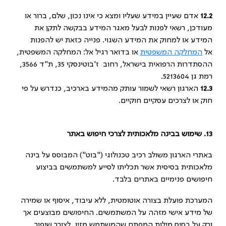
12.2
אדם שעיין במידע שעליו ומצא כי אינו נכון, שלם, ברור או
מעודכן, רשאי לפנות לבעל מאגר המידע בבקשה לתקן את
המידע או למחוק את המידע השגוי. פנייה כזאת יש להפנות
אל
המחלקה המשפטית
או בדואר רגיל אל: המחלקה המשפטית,
ההסתדרות הרפואית בישראל, רחוב ז'בוטינסקי 35, ת"ד 3566,
רמת גן 5213604.
12.3
הארגון רשאי לשמור עותק מהמידע בארכיב, כנדרש על פי
חוק או לצרכים עסקיים חוקיים.
13.
שימוש בבינה מלאכותית לצרכי חיפוש באתר
באתרי הארגון משולב רכיב טכנולוגי ("בוט") המבוסס על בינה
מלאכותית בסיסית אשר תכליתו לסייע למשתמשים בביצוע
חיפושים פנימיים באתרים בלבד.
המערכת פועלת בצורה אוטומטית, ללא עיבוד, איסוף או שמירה
של מידע אישי מזהה על המשתמשים. החיפושים מבוצעים אך
ורק על בסיס מילות המפתח שהמשתמש מזין, לצורך שיפור