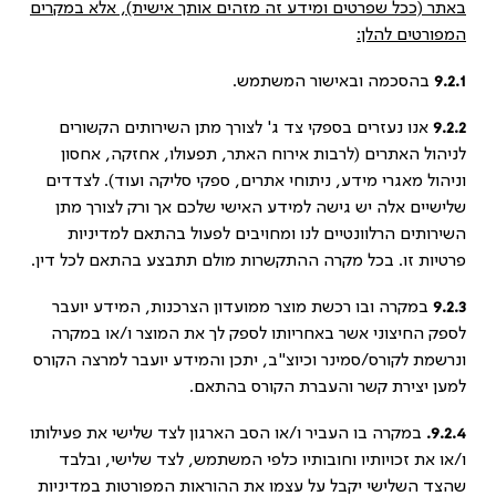
באתר (ככל שפרטים ומידע זה מזהים אותך אישית), אלא במקרים
המפורטים להלן:
9.2.1
בהסכמה ובאישור המשתמש.
9.2.2
אנו נעזרים בספקי צד ג' לצורך מתן השירותים הקשורים
לניהול האתרים (לרבות אירוח האתר, תפעולו, אחזקה, אחסון
וניהול מאגרי מידע, ניתוחי אתרים, ספקי סליקה ועוד). לצדדים
שלישיים אלה יש גישה למידע האישי שלכם אך ורק לצורך מתן
השירותים הרלוונטיים לנו ומחויבים לפעול בהתאם למדיניות
פרטיות זו. בכל מקרה ההתקשרות מולם תתבצע בהתאם לכל דין.
9.2.3
במקרה ובו רכשת מוצר ממועדון הצרכנות, המידע יועבר
לספק החיצוני אשר באחריותו לספק לך את המוצר ו/או במקרה
ונרשמת לקורס/סמינר וכיוצ"ב, יתכן והמידע יועבר למרצה הקורס
למען יצירת קשר והעברת הקורס בהתאם.
9.2.4.
במקרה בו העביר ו/או הסב הארגון לצד שלישי את פעילותו
ו/או את זכויותיו וחובותיו כלפי המשתמש, לצד שלישי, ובלבד
שהצד השלישי יקבל על עצמו את ההוראות המפורטות במדיניות