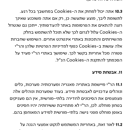
10.3
אתה יכול למחוק את ה-Cookies במחשבך בכל רגע.
לתשומת ליבך, מוצע שתעשה כן, רק אם אתה משוכנע שאינך
רוצה להתאים את הפרסומות באתר להעדפותיך. ייתכן גם שנטרול
ה-Cookies עלול לגרום לכך שלא תוכל להשתמש בחלק
מהשירותים והתכונות באתרי אינטרנט אחרים. השימוש שחברות
אלה עושות ב-Cookies כפוף למדיניות הפרטיות שלהן והר"י
פטורה מכל אחריות בקשר לכך. שימושך באתרי הר"י מעיד על
הסכמתך להתקנת ה-Cookies הנ"ל.
11.
אבטחת מידע
11.1
הר"י מיישמת באתריה מאגריה ומערכותיה מערכות, כלים
ונוהלים עדכניים לאבטחת מידע. בעוד שמערכות ונוהלים אלה
מצמצמים את הסיכונים לחדירה בלתי-מורשית, אין הם מעניקים
בטחון מוחלט. לכן, הר"י לא מתחייבת ששירותיה יהיו חסינים
באופן מוחלט מפני גישה בלתי-מורשית למידע המאוחסן בהם.
11.2
לאור זאת, באחריות המשתמש לנקוט אמצעי הגנה על