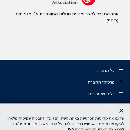
אתר החברה לחקר ומניעת מחלות המועברות ע"י מגע מיני
(STD)
+
על החברה
+
פרסומי החברה
+
כלים שימושיים
+
אתרי הר"י
×
עדכנו את מדיניות הפרטיות באתר. השינויים נועדו להבטיח שקיפות מלאה,
הבהרה משפטית: כל נושא המופיע באתר זה נועד להשכלה בלבד ואין לראות
לשקף את מטרות השימוש במידע ולהגן על המידע שלכם/ן. מוזמנים/ות
בו ייעוץ רפואי או משפטי. אין הר"י אחראית לתוכן המתפרסם באתר זה ולכל
לקרוא את המדיניות המעודכנת
כאן
.