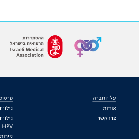
על החברה
פרסומ
אודות
גילוי 
צרו קשר
גילוי 
HPV בעת טיפול
ניירו