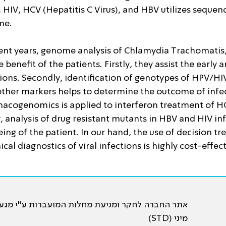
, HIV, HCV (Hepatitis C Virus), and HBV utilizes sequenc
me.
cent years, genome analysis of Chlamydia Trachomatis
e benefit of the patients. Firstly, they assist the early 
tions. Secondly, identification of genotypes of HP
other markers helps to determine the outcome of infec
acogenomics is applied to interferon treatment of HC
ly, analysis of drug resistant mutants in HBV and HIV i
ing of the patient. In our hand, the use of decision tr
nical diagnostics of viral infections is highly cost-effec
אתר החברה לחקר ומניעת מחלות המועברות ע"י מגע
מיני (STD)