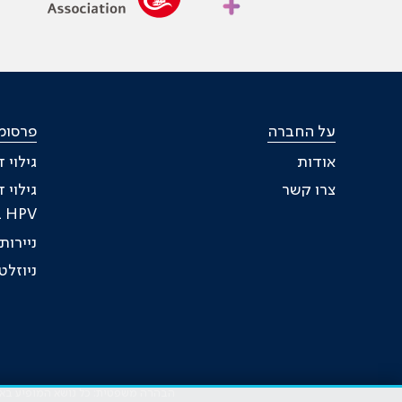
על החברה
פרסומ
אודות
גילוי 
צרו קשר
גילוי 
HPV בעת טיפול
ניירו
ניוזל
הבהרה משפטית: כל נושא המופיע באתר 