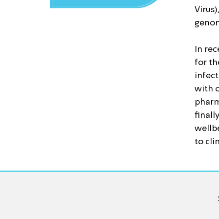
Virus)
geno
In re
for th
infec
with 
pharm
final
wellbe
to cli