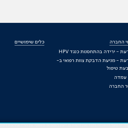
י החברה
כלים שימושיים
דעת - ירידה בהתחסנות כנגד HPV
דעת - מניעת הדבקת צוות רפואי ב-
ת עמדה
טר החברה
זה נועד להשכלה בלבד ואין לראות בו ייעוץ רפואי או משפטי. אין הר"י אחראית לתו