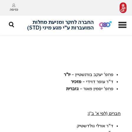
כניסה
החברה לחקר ומניעת מחלות
המועברות ע"י מגע מיני (STD)
פרופ' יעקב בורנשטיין -
יו"ר
ד"ר עופר דוידי -
מזכיר
פרופ' יסמין מאור -
גזברית
חברים (לפי א' ב'):
ד"ר אורלי גולדשטיק