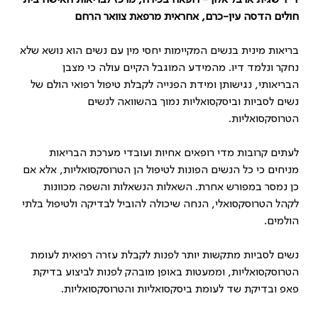
ד"ר שגית ארבל אלון - רופאה בכירה, מרכז לבריאות האישה בית
חולים הדסה עין-כרם, אחראית מרפאת צוואר הרחם
בריאות מינית בנשים המקיימות יחסי מין עם נשים הוא נושא שלא
נחקר ונלמד דיו. מהמידע המוגבל הקיים עולה כי מצבן
הבריאותי, נגישותן ומידת הפנייה לקבלת טיפול רפואי הולם של
נשים לסביות וביסקסואליות נמוך בהשוואה לנשים
הטרוסקסואליות.
לעתים קרובות מדי רופאים אחיות ועובדי מערכת הבריאות
מניחים כי כל הנשים הפונות לטיפול הן הטרוסקסואליות, אלא אם
כן נמסר במפורש אחרת. השאלות הנשאלות והשפה מכוונות
לקהל הטרוסקסואלי, הנחה שיכולה להוביל לבדיקה ולטיפול בלתי
הולמים.
נשים לסביות מתקשות יותר לפנות לקבלת עזרה רפואית לעומת
הטרוסקסואליות, וממעטות באופן מובהק לפנות לביצוע בדיקת
פאפ ובדיקת שד לעומת ביסקסואליות והטרוסקסואליות.